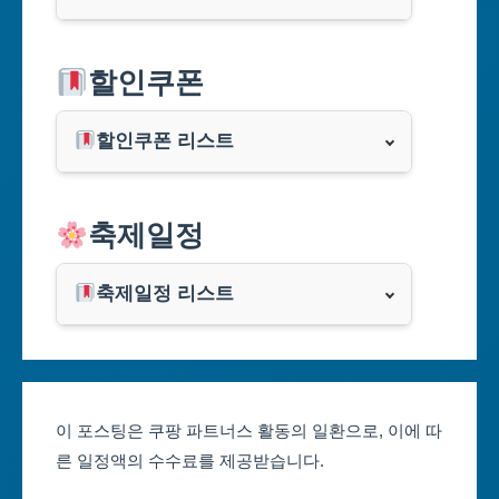
서울특별시
할인쿠폰
부산광역시
할인쿠폰 리스트
대구광역시
알리익스프레스
축제일정
인천광역시
쿠팡
광주광역시
축제일정 리스트
클룩
서울축제 일정
대전광역시
부산축제 일정
울산광역시
이 포스팅은 쿠팡 파트너스 활동의 일환으로, 이에 따
른 일정액의 수수료를 제공받습니다.
대구축제 일정
세종특별자치시