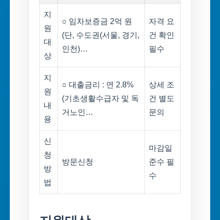
지
○ 임차보증금 2억 원
자격 요
원
(단, 수도권(서울, 경기,
건 확인
대
인천)…
필수
상
지
○ 대출금리 : 연 2.8%
상세 조
원
(기초생활수급자 및 독
건 별도
내
거노인…
문의
용
신
마감일
청
방문신청
준수 필
방
수
법