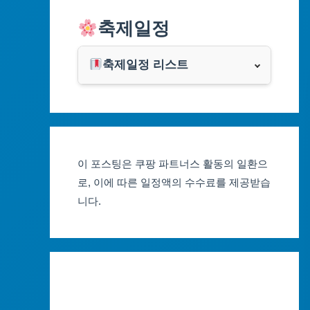
알리익스프레스
축제일정
인천광역시
쿠팡
광주광역시
축제일정 리스트
클룩
서울축제 일정
대전광역시
부산축제 일정
울산광역시
이 포스팅은 쿠팡 파트너스 활동의 일환으
대구축제 일정
세종특별자치시
로, 이에 따른 일정액의 수수료를 제공받습
니다.
인천축제 일정
경기도
광주축제 일정
강원도
대전축제 일정
충청북도