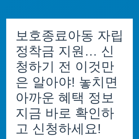
Skip
to
보호종료아동 자립
content
정착금 지원… 신
청하기 전 이것만
은 알아야! 놓치면
아까운 혜택 정보
지금 바로 확인하
고 신청하세요!