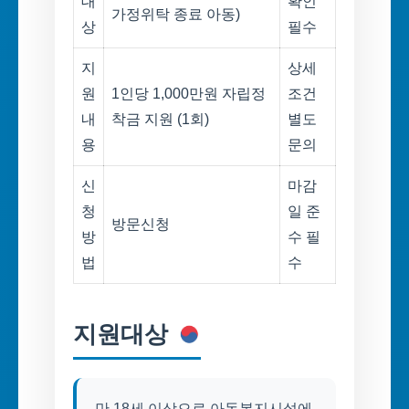
대
확인
가정위탁 종료 아동)
상
필수
지
상세
원
1인당 1,000만원 자립정
조건
내
착금 지원 (1회)
별도
용
문의
신
마감
청
일 준
방문신청
방
수 필
법
수
지원대상
만 18세 이상으로 아동복지시설에