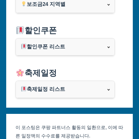
보조금24 지역별
서울특별시
할인쿠폰
부산광역시
할인쿠폰 리스트
대구광역시
알리익스프레스
축제일정
인천광역시
쿠팡
광주광역시
축제일정 리스트
클룩
서울축제 일정
대전광역시
부산축제 일정
울산광역시
이 포스팅은 쿠팡 파트너스 활동의 일환으로, 이에 따
른 일정액의 수수료를 제공받습니다.