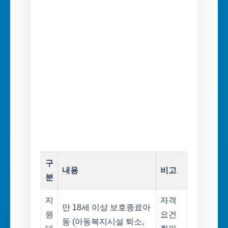
구
내용
비고
분
지
자격
만 18세 이상 보호종료아
원
요건
동 (아동복지시설 퇴소,