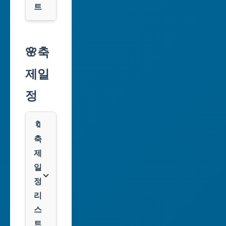
광
트
역
시
알
리
🌸축
인
익
천
제일
스
광
프
정
역
레
시
스
🔖
광
쿠
축
주
팡
제
광
일
역
클
정
시
룩
리
스
대
트
전