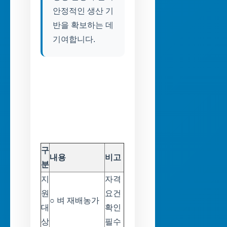
안정적인 생산 기
반을 확보하는 데
기여합니다.
구
내용
비고
분
지
자격
원
요건
○ 벼 재배농가
대
확인
상
필수