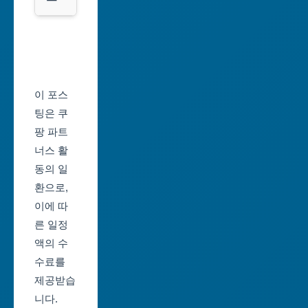
광
서
역
울
시
축
울
제
이 포스
산
일
팅은 쿠
광
정
팡 파트
역
너스 활
부
시
동의 일
산
환으로,
세
축
이에 따
종
제
른 일정
특
일
액의 수
별
정
수료를
자
제공받습
대
치
니다.
구