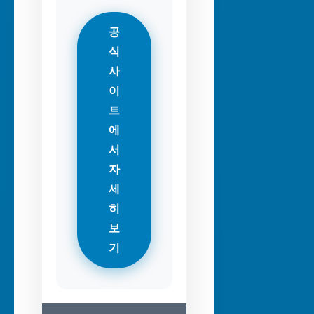
공
식
사
이
트
에
서
자
세
히
보
기