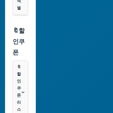
역
별
서
울
🔖할
특
인쿠
별
시
폰
부
산
🔖
광
할
역
인
시
쿠
폰
대
리
구
스