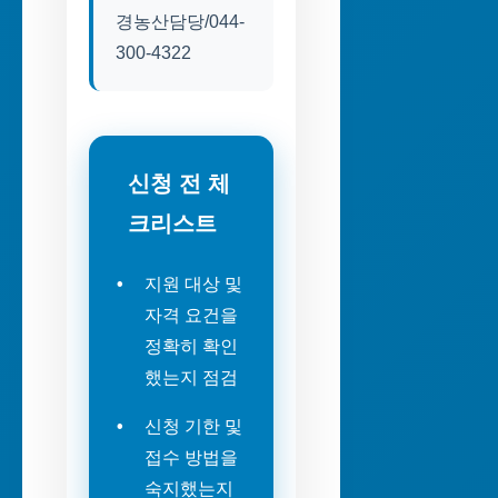
경농산담당/044-
300-4322
신청 전 체
크리스트
지원 대상 및
자격 요건을
정확히 확인
했는지 점검
신청 기한 및
접수 방법을
숙지했는지