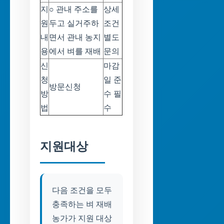
지
○ 관내 주소를
상세
원
두고 실거주하
조건
내
면서 관내 농지
별도
용
에서 벼를 재배
문의
신
마감
청
일 준
방문신청
방
수 필
법
수
지원대상
다음 조건을 모두
충족하는 벼 재배
농가가 지원 대상