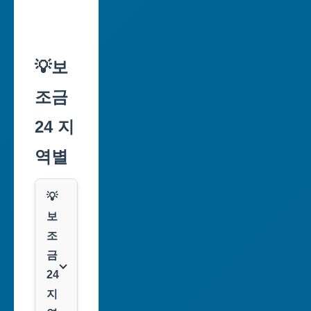
💡보
조금
24 지
역별
💡
보
조
금
24
지