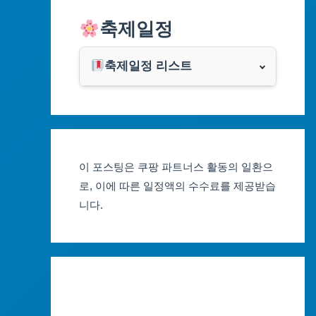
알리익스프레스
축제일정
인천광역시
쿠팡
광주광역시
축제일정 리스트
클룩
서울축제 일정
대전광역시
부산축제 일정
울산광역시
이 포스팅은 쿠팡 파트너스 활동의 일환으
대구축제 일정
세종특별자치시
로, 이에 따른 일정액의 수수료를 제공받습
니다.
인천축제 일정
경기도
광주축제 일정
강원도
대전축제 일정
충청북도