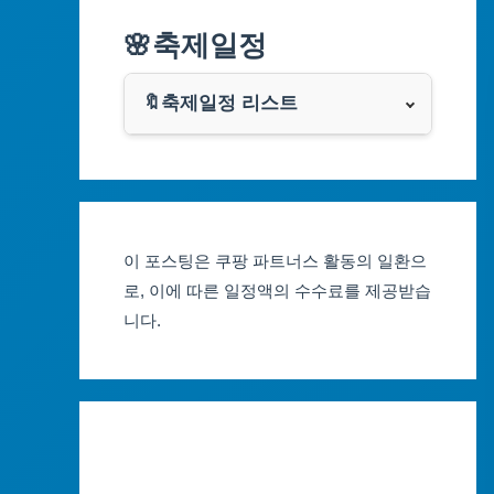
알리익스프레스
🌸축제일정
인천광역시
쿠팡
광주광역시
🔖축제일정 리스트
클룩
서울축제 일정
대전광역시
부산축제 일정
울산광역시
이 포스팅은 쿠팡 파트너스 활동의 일환으
대구축제 일정
세종특별자치시
로, 이에 따른 일정액의 수수료를 제공받습
니다.
인천축제 일정
경기도
광주축제 일정
강원도
대전축제 일정
충청북도