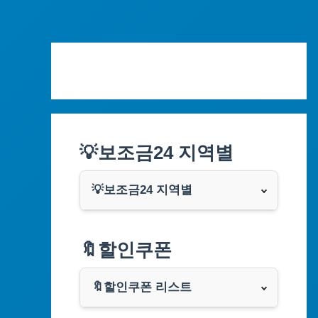
Skip
to
content
💡보조금24 지역별
💡보조금24 지역별
서울특별시
🔖할인쿠폰
부산광역시
🔖할인쿠폰 리스트
대구광역시