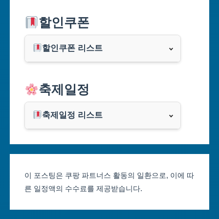
서울특별시
할인쿠폰
부산광역시
할인쿠폰 리스트
대구광역시
알리익스프레스
축제일정
인천광역시
쿠팡
광주광역시
축제일정 리스트
클룩
서울축제 일정
대전광역시
부산축제 일정
울산광역시
이 포스팅은 쿠팡 파트너스 활동의 일환으로, 이에 따
른 일정액의 수수료를 제공받습니다.
대구축제 일정
세종특별자치시