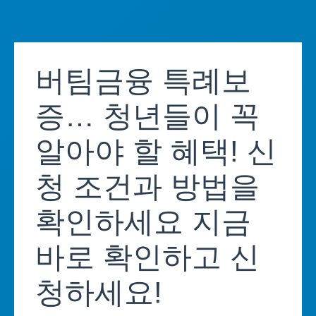
Skip
to
버팀금융 특례보
content
증… 청년들이 꼭
알아야 할 혜택! 신
청 조건과 방법을
확인하세요 지금
바로 확인하고 신
청하세요!