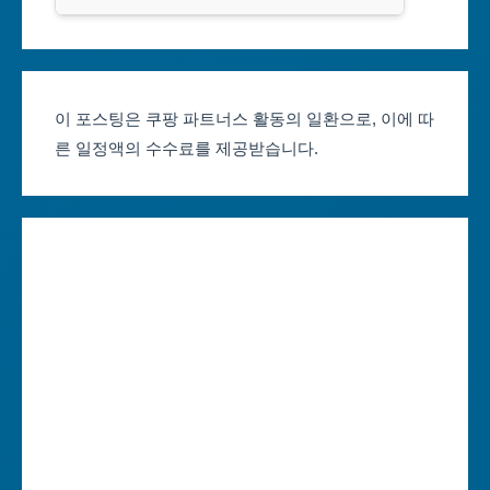
클룩
서울축제 일정
대전광역시
부산축제 일정
울산광역시
이 포스팅은 쿠팡 파트너스 활동의 일환으로, 이에 따
른 일정액의 수수료를 제공받습니다.
대구축제 일정
세종특별자치시
인천축제 일정
경기도
광주축제 일정
강원도
대전축제 일정
충청북도
울산축제 일정
충청남도
세종축제 일정
전라북도