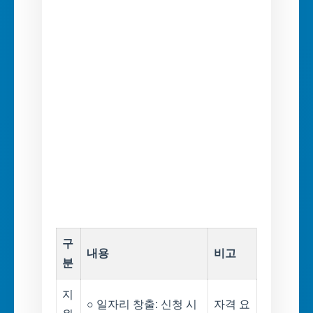
구
내용
비고
분
지
○ 일자리 창출: 신청 시
자격 요