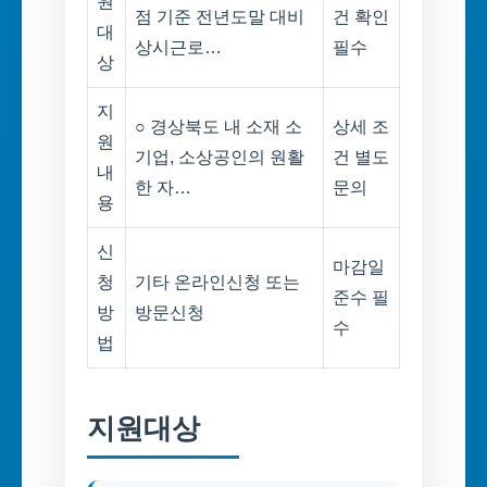
원
점 기준 전년도말 대비
건 확인
대
상시근로…
필수
상
지
○ 경상북도 내 소재 소
상세 조
원
기업, 소상공인의 원활
건 별도
내
한 자…
문의
용
신
마감일
청
기타 온라인신청 또는
준수 필
방
방문신청
수
법
지원대상