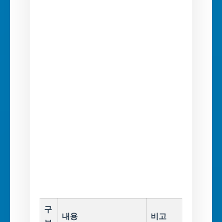
구
내용
비고