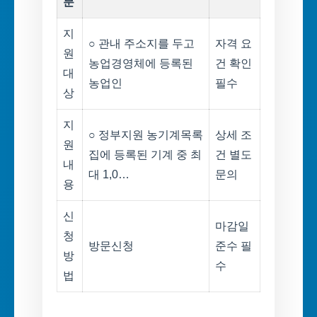
분
지
○ 관내 주소지를 두고
자격 요
원
농업경영체에 등록된
건 확인
대
농업인
필수
상
지
○ 정부지원 농기계목록
상세 조
원
집에 등록된 기계 중 최
건 별도
내
대 1,0…
문의
용
신
마감일
청
방문신청
준수 필
방
수
법