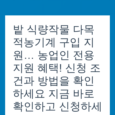
Skip
to
밭 식량작물 다목
content
적농기계 구입 지
원… 농업인 전용
지원 혜택! 신청 조
건과 방법을 확인
하세요 지금 바로
확인하고 신청하세