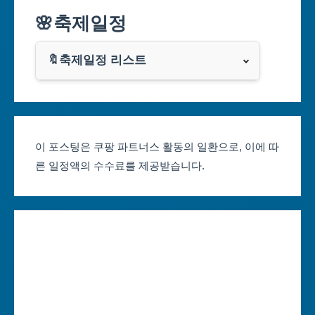
🌸축제일정
인천광역시
쿠팡
광주광역시
🔖축제일정 리스트
클룩
서울축제 일정
대전광역시
부산축제 일정
울산광역시
이 포스팅은 쿠팡 파트너스 활동의 일환으로, 이에 따
른 일정액의 수수료를 제공받습니다.
대구축제 일정
세종특별자치시
인천축제 일정
경기도
광주축제 일정
강원도
대전축제 일정
충청북도