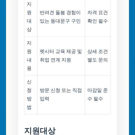
지
원
반려견 돌봄 경험이
자격 요건
대
있는 동대문구 구민
확인 필수
상
지
원
펫시터 교육 제공 및
상세 조건
내
취업 연계 지원
별도 문의
용
신
청
방문 신청 또는 직접
마감일 준
방
입력
수 필수
법
지원대상