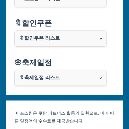
서울특별시
🔖할인쿠폰
부산광역시
🔖할인쿠폰 리스트
대구광역시
알리익스프레스
🌸축제일정
인천광역시
쿠팡
광주광역시
🔖축제일정 리스트
클룩
서울축제 일정
대전광역시
부산축제 일정
울산광역시
이 포스팅은 쿠팡 파트너스 활동의 일환으로, 이에 따
른 일정액의 수수료를 제공받습니다.
대구축제 일정
세종특별자치시