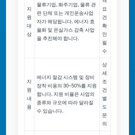
격
물류기업, 화주기업, 물류 관
지
요
련 단체 또는 개인운송사업
원
건
자가 해당됩니다. 에너지 효
대
확
율화 및 온실가스 감축 사업
상
인
을 추진해야 합니다.
필
수
상
세
에너지 절감 시스템 및 장비
지
조
장착 비용의 30~50%를 지원
원
건
합니다. 지원 비율은 사업의
내
별
종류와 규모에 따라 달라질
용
도
수 있습니다.
문
의