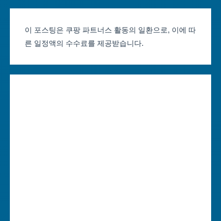
부산축제 일정
울산광역시
이 포스팅은 쿠팡 파트너스 활동의 일환으로, 이에 따
른 일정액의 수수료를 제공받습니다.
대구축제 일정
세종특별자치시
인천축제 일정
경기도
광주축제 일정
강원도
대전축제 일정
충청북도
울산축제 일정
충청남도
세종축제 일정
전라북도
경기축제 일정
전라남도