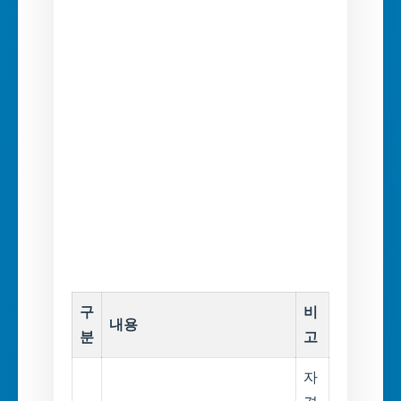
구
비
내용
분
고
자