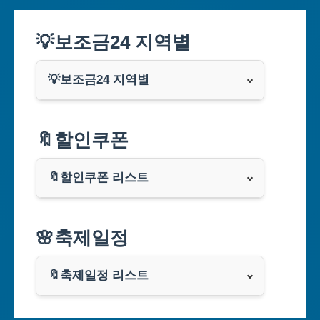
💡보조금24 지역별
💡보조금24 지역별
서울특별시
🔖할인쿠폰
부산광역시
🔖할인쿠폰 리스트
대구광역시
알리익스프레스
🌸축제일정
인천광역시
쿠팡
광주광역시
🔖축제일정 리스트
클룩
서울축제 일정
대전광역시