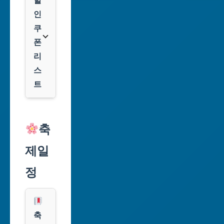
광
할
역
인
시
쿠
폰
대
리
구
스
광
트
역
시
알
리
축
인
익
천
제일
스
광
프
정
역
레
시
스
광
쿠
축
주