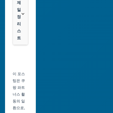
팡
제
광
일
역
클
정
시
룩
리
스
대
트
전
광
서
역
울
시
축
울
제
이 포스
산
일
팅은 쿠
광
정
팡 파트
역
너스 활
부
시
동의 일
산
환으로,
세
축