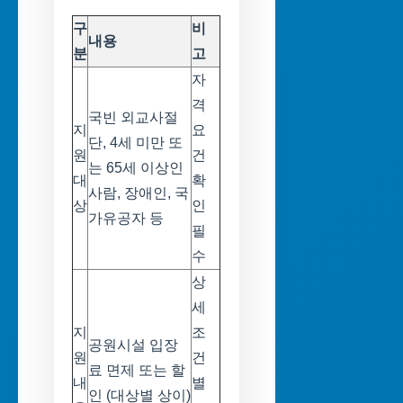
구
비
내용
분
고
자
격
국빈 외교사절
지
요
단, 4세 미만 또
원
건
는 65세 이상인
대
확
사람, 장애인, 국
상
인
가유공자 등
필
수
상
세
지
조
공원시설 입장
원
건
료 면제 또는 할
내
별
인 (대상별 상이)