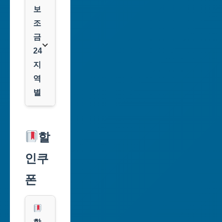
보
조
금
24
지
역
별
서
울
할
특
인쿠
별
시
폰
부
산