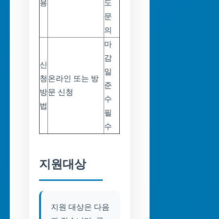
용
도
문
의
마
감
신
일
청
온라인 또는 방
준
방
문 신청
수
법
필
수
지원대상
지원 대상은 다음