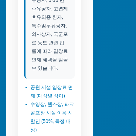
유공자, 5·18 민
주유공자, 고엽제
후유의증 환자,
특수임무유공자,
의사상자, 국군포
로 등도 관련 법
률에 따라 입장료
면제 혜택을 받을
수 있습니다.
공원 시설 입장료 면
제 (대상별 상이)
수영장, 헬스장, 파크
골프장 시설 이용 시
할인 (50%, 특정 대
상)