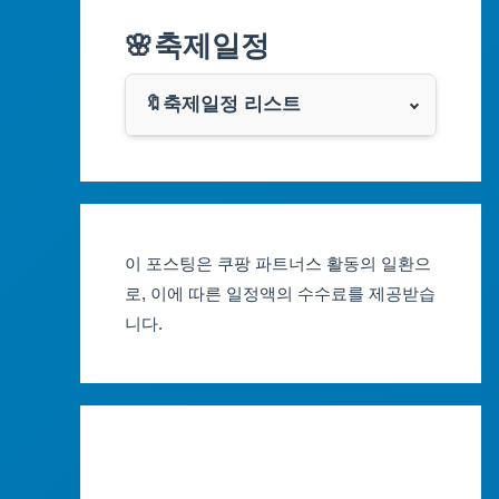
알리익스프레스
🌸축제일정
인천광역시
쿠팡
광주광역시
🔖축제일정 리스트
클룩
서울축제 일정
대전광역시
부산축제 일정
울산광역시
이 포스팅은 쿠팡 파트너스 활동의 일환으
대구축제 일정
세종특별자치시
로, 이에 따른 일정액의 수수료를 제공받습
니다.
인천축제 일정
경기도
광주축제 일정
강원도
대전축제 일정
충청북도