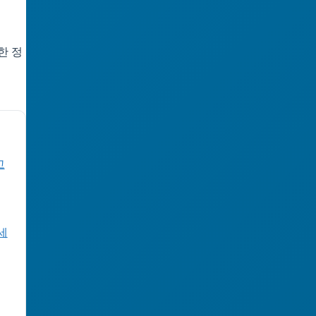
한 정
고
세