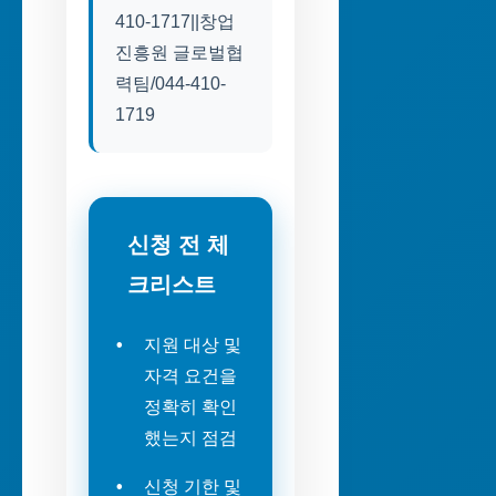
410-1717||창업
진흥원 글로벌협
력팀/044-410-
1719
신청 전 체
크리스트
지원 대상 및
자격 요건을
정확히 확인
했는지 점검
신청 기한 및