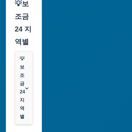
💡보
조금
24 지
역별
💡
보
조
금
24
지
역
별
서