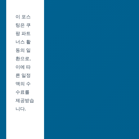
축
울
제
이 포스
산
일
팅은 쿠
광
정
팡 파트
역
너스 활
부
시
동의 일
산
환으로,
세
축
이에 따
종
제
른 일정
특
일
액의 수
별
정
수료를
자
제공받습
대
치
니다.
구
시
축
경
제
기
일