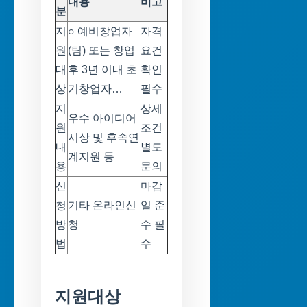
내용
비고
분
지
○ 예비창업자
자격
원
(팀) 또는 창업
요건
대
후 3년 이내 초
확인
상
기창업자…
필수
지
상세
우수 아이디어
원
조건
시상 및 후속연
내
별도
계지원 등
용
문의
신
마감
청
기타 온라인신
일 준
방
청
수 필
법
수
지원대상