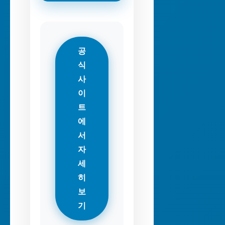
공
식
사
이
트
에
서
자
세
히
보
기