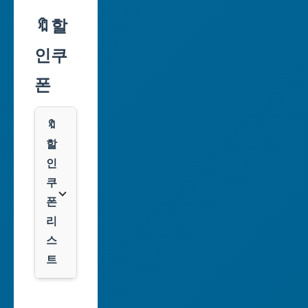
울
🔖할
특
인쿠
별
시
폰
부
산
🔖
광
할
역
인
시
쿠
폰
대
리
구
스
광
트
역
시
알