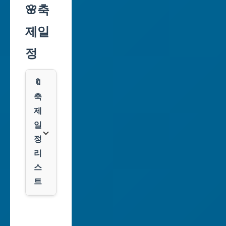
리
🌸축
인
익
천
제일
스
광
프
정
역
레
시
스
🔖
광
쿠
축
주
팡
제
광
일
역
클
정
시
룩
리
스
대
트
전
광
서
역
울
시