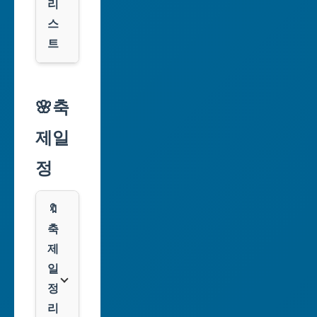
리
구
스
광
트
역
시
알
리
🌸축
인
익
천
제일
스
광
프
정
역
레
시
스
🔖
광
쿠
축
주
팡
제
광
일
역
클
정
시
룩
리