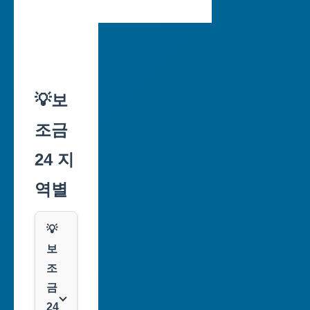
💡보
조금
24 지
역별
💡
보
조
금
24