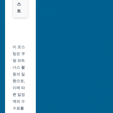
스
대
트
전
광
서
역
울
시
축
울
제
이 포스
산
일
팅은 쿠
광
정
팡 파트
역
너스 활
부
시
동의 일
산
환으로,
세
축
이에 따
종
제
른 일정
특
일
액의 수
별
정
수료를
자