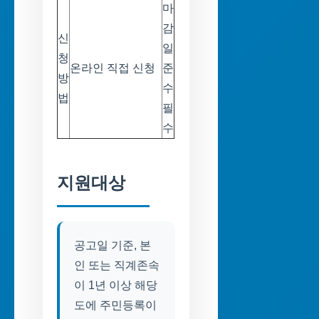
마
감
신
일
청
온라인 직접 신청
준
방
수
법
필
수
지원대상
공고일 기준, 본
인 또는 직계존속
이 1년 이상 해당
도에 주민등록이