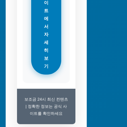
이
트
에
서
자
세
히
보
기
보조금 24시 최신 컨텐츠
| 정확한 정보는 공식 사
이트를 확인하세요