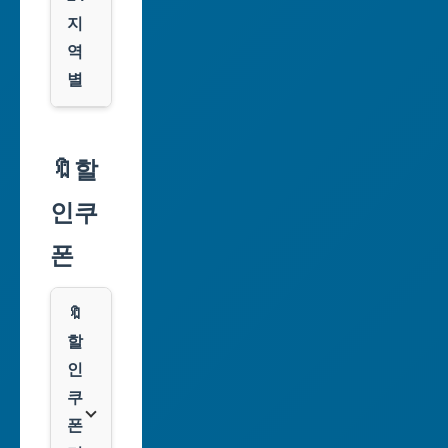
지
역
별
서
울
🔖할
특
인쿠
별
시
폰
부
산
🔖
광
할
역
인
시
쿠
폰
대