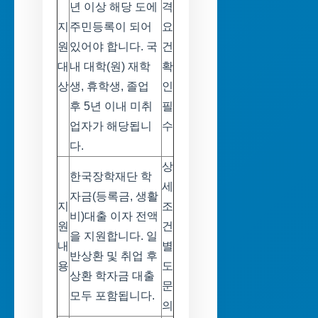
년 이상 해당 도에
격
지
주민등록이 되어
요
원
있어야 합니다. 국
건
대
내 대학(원) 재학
확
상
생, 휴학생, 졸업
인
후 5년 이내 미취
필
업자가 해당됩니
수
다.
상
한국장학재단 학
세
자금(등록금, 생활
지
조
비)대출 이자 전액
원
건
을 지원합니다. 일
내
별
반상환 및 취업 후
용
도
상환 학자금 대출
문
모두 포함됩니다.
의