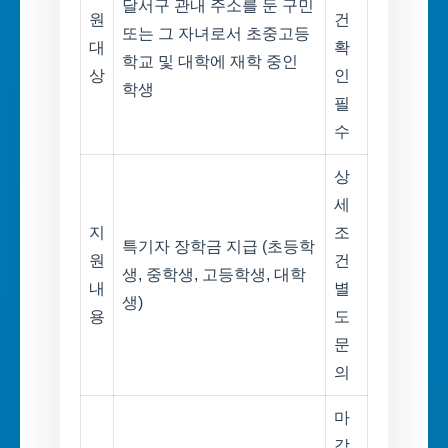
달서구 관내 주소를 둔 구민
원
건
또는 그 자녀로서 초중고등
대
확
학교 및 대학에 재학 중인
상
인
학생
필
수
상
세
지
조
특기자 장학금 지급 (초등학
원
건
생, 중학생, 고등학생, 대학
내
별
생)
용
도
문
의
마
감