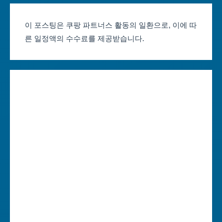
부산축제 일정
울산광역시
이 포스팅은 쿠팡 파트너스 활동의 일환으로, 이에 따
른 일정액의 수수료를 제공받습니다.
대구축제 일정
세종특별자치시
인천축제 일정
경기도
광주축제 일정
강원도
대전축제 일정
충청북도
울산축제 일정
충청남도
세종축제 일정
전라북도
경기축제 일정
전라남도