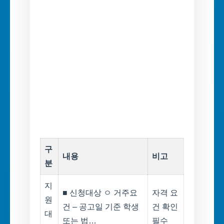
구
내용
비고
분
지
■ 신청대상 ㅇ 거주요
자격 요
원
건 – 공고일 기준 학생
건 확인
대
또는 법…
필수