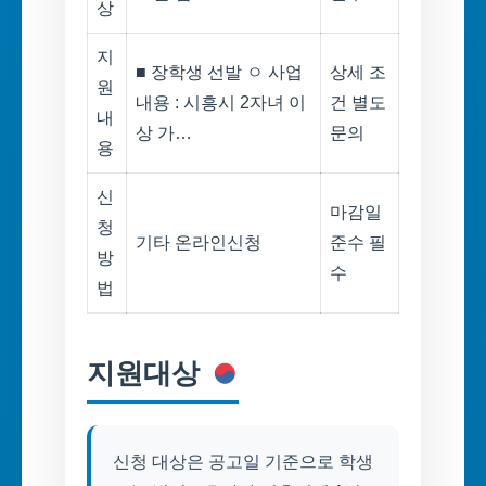
상
지
■ 장학생 선발 ㅇ 사업
상세 조
원
내용 : 시흥시 2자녀 이
건 별도
내
상 가…
문의
용
신
마감일
청
기타 온라인신청
준수 필
방
수
법
지원대상
신청 대상은 공고일 기준으로 학생