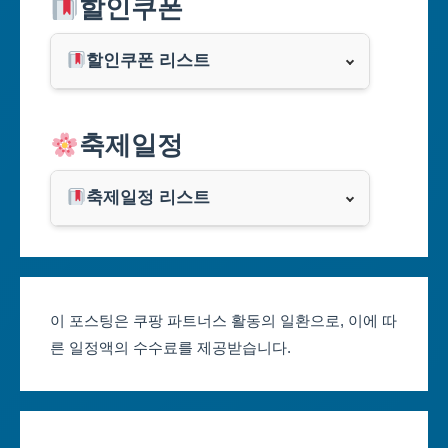
할인쿠폰
부산광역시
할인쿠폰 리스트
대구광역시
알리익스프레스
축제일정
인천광역시
쿠팡
광주광역시
축제일정 리스트
클룩
서울축제 일정
대전광역시
부산축제 일정
울산광역시
이 포스팅은 쿠팡 파트너스 활동의 일환으로, 이에 따
른 일정액의 수수료를 제공받습니다.
대구축제 일정
세종특별자치시
인천축제 일정
경기도