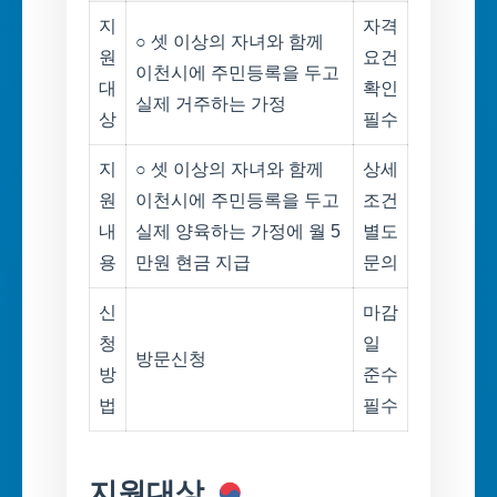
지
자격
○ 셋 이상의 자녀와 함께
원
요건
이천시에 주민등록을 두고
대
확인
실제 거주하는 가정
상
필수
지
○ 셋 이상의 자녀와 함께
상세
원
이천시에 주민등록을 두고
조건
내
실제 양육하는 가정에 월 5
별도
용
만원 현금 지급
문의
신
마감
청
일
방문신청
방
준수
법
필수
지원대상