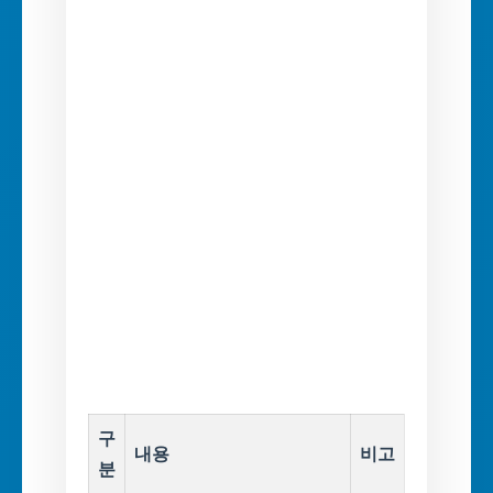
구
내용
비고
분