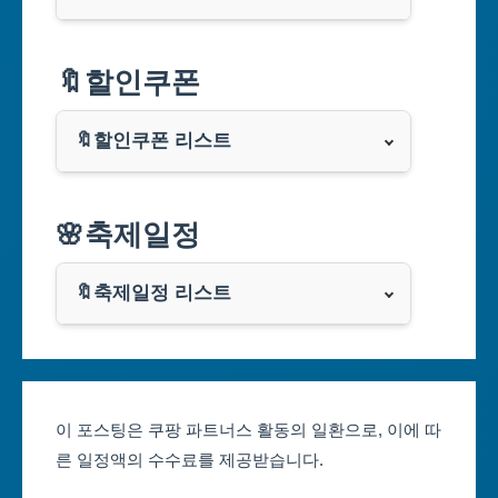
서울특별시
🔖할인쿠폰
부산광역시
🔖할인쿠폰 리스트
대구광역시
알리익스프레스
🌸축제일정
인천광역시
쿠팡
광주광역시
🔖축제일정 리스트
클룩
서울축제 일정
대전광역시
부산축제 일정
울산광역시
이 포스팅은 쿠팡 파트너스 활동의 일환으로, 이에 따
른 일정액의 수수료를 제공받습니다.
대구축제 일정
세종특별자치시