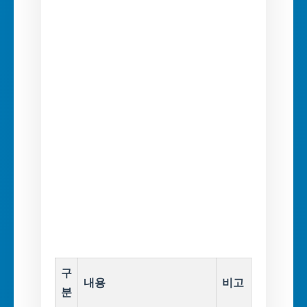
구
내용
비고
분