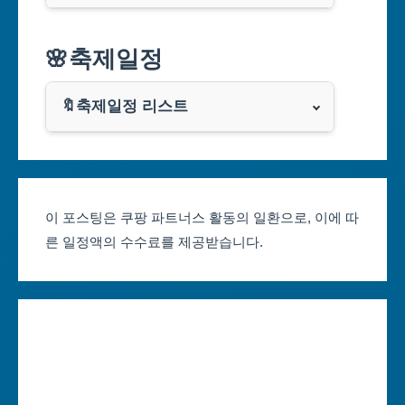
대구광역시
알리익스프레스
🌸축제일정
인천광역시
쿠팡
광주광역시
🔖축제일정 리스트
클룩
서울축제 일정
대전광역시
부산축제 일정
울산광역시
이 포스팅은 쿠팡 파트너스 활동의 일환으로, 이에 따
른 일정액의 수수료를 제공받습니다.
대구축제 일정
세종특별자치시
인천축제 일정
경기도
광주축제 일정
강원도
대전축제 일정