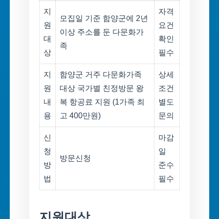
지
자격
모집일 기준 함양군에 2년
원
요건
이상 주소를 둔 다문화가
대
확인
족
상
필수
지
함양군 거주 다문화가족
상세
원
대상 국가별 친정방문 왕
조건
내
복 항공료 지원 (1가족 최
별도
용
고 400만원)
문의
신
마감
청
일
방문신청
방
준수
법
필수
지원대상