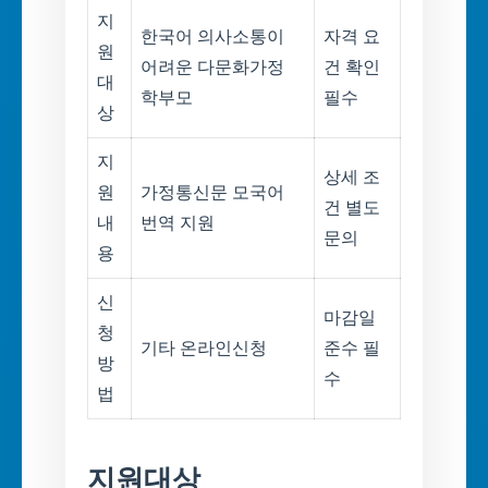
지
한국어 의사소통이
자격 요
원
어려운 다문화가정
건 확인
대
학부모
필수
상
지
상세 조
원
가정통신문 모국어
건 별도
내
번역 지원
문의
용
신
마감일
청
기타 온라인신청
준수 필
방
수
법
지원대상