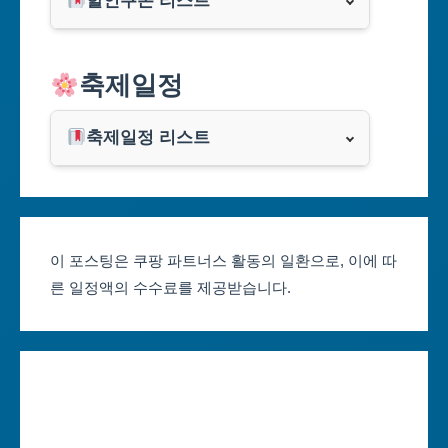
할인쿠폰 리스트
대구광역시
알리익스프레스
축제일정
인천광역시
쿠팡
광주광역시
축제일정 리스트
클룩
서울축제 일정
대전광역시
부산축제 일정
울산광역시
이 포스팅은 쿠팡 파트너스 활동의 일환으로, 이에 따
른 일정액의 수수료를 제공받습니다.
대구축제 일정
세종특별자치시
인천축제 일정
경기도
광주축제 일정
강원도