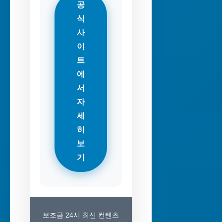
공
식
사
이
트
에
서
자
세
히
보
기
보조금 24시 최신 컨텐츠