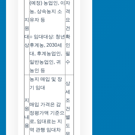
(예정) 농업인, 이
자
농, 상속농지 소
격
지
유자 등
요
원
건
대
○ 임대대상: 청년
확
상
후계농, 2030세
인
대, 후계농업인,
필
일반농업인, 귀
수
농인 등
농지 매입 및 장
상
기 임대
세
지
조
매입 가격은 감
원
건
정평가액 기준으
내
별
로, 임대료는 지
용
도
역 관행 임대차
문