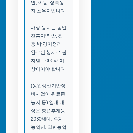
인, 이농, 상속농
지 소유자입니다.
대상 농지는 농업
진흥지역 안, 진
흥 밖 경지정리
완료된 농지로 필
지별 1,000㎡ 이
상이어야 합니다.
(농업생산기반정
비사업이 완료된
농지 등) 임대 대
상은 청년후계농,
2030세대, 후계
농업인, 일반농업