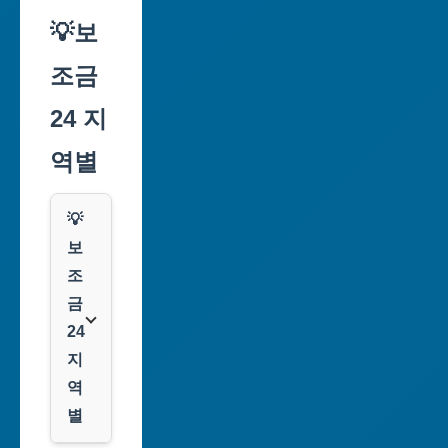
💡보
조금
24 지
역별
💡
보
조
금
24
지
역
별