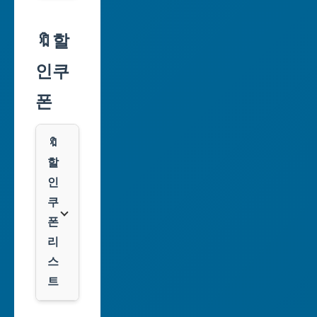
서
울
🔖할
특
인쿠
별
시
폰
부
산
🔖
광
할
역
인
시
쿠
폰
대
리
구
스
광
트
역
시
알