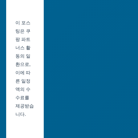
울
시
축
울
제
이 포스
산
일
팅은 쿠
광
정
팡 파트
역
너스 활
부
시
동의 일
산
환으로,
세
축
이에 따
종
제
른 일정
특
일
액의 수
별
정
수료를
자
제공받습
대
치
니다.
구
시
축
경
제