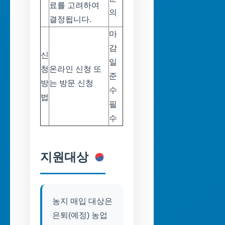
료를 고려하여
의
결정됩니다.
마
감
신
일
청
온라인 신청 또
준
방
는 방문 신청
수
법
필
수
지원대상
농지 매입 대상은
은퇴(예정) 농업