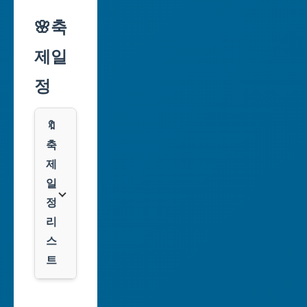
리
🌸축
인
익
천
제일
스
광
프
정
역
레
시
스
🔖
광
쿠
축
주
팡
제
광
일
역
클
정
시
룩
리
스
대
트
전
광
서
역