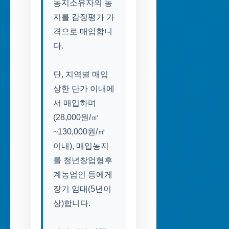
농지소유자의 농
지를 감정평가 가
격으로 매입합니
다.
단, 지역별 매입
상한 단가 이내에
서 매입하며
(28,000원/㎡
~130,000원/㎡
이내), 매입농지
를 청년창업형후
계농업인 등에게
장기 임대(5년이
상)합니다.