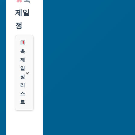
익
천
제일
스
광
프
정
역
레
시
스
광
쿠
축
주
팡
제
광
일
역
클
정
시
룩
리
스
대
트
전
광
서
역
울
시
축