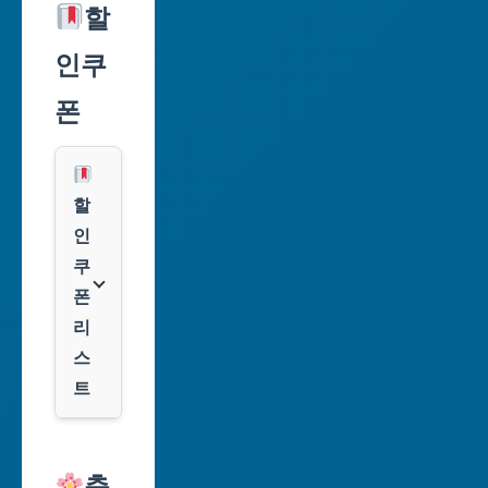
울
할
특
인쿠
별
시
폰
부
산
광
할
역
인
시
쿠
폰
대
리
구
스
광
트
역
시
알
리
축
인