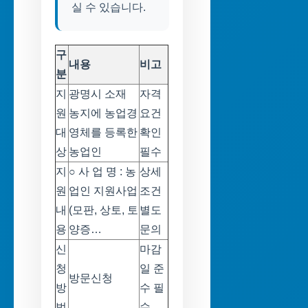
실 수 있습니다.
구
내용
비고
분
지
광명시 소재
자격
원
농지에 농업경
요건
대
영체를 등록한
확인
상
농업인
필수
지
○ 사 업 명 : 농
상세
원
업인 지원사업
조건
내
(모판, 상토, 토
별도
용
양증…
문의
신
마감
청
일 준
방문신청
방
수 필
법
수