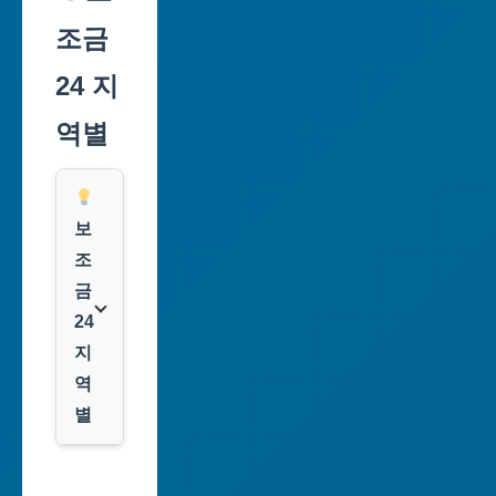
조금
24 지
역별
보
조
금
24
지
역
별
서