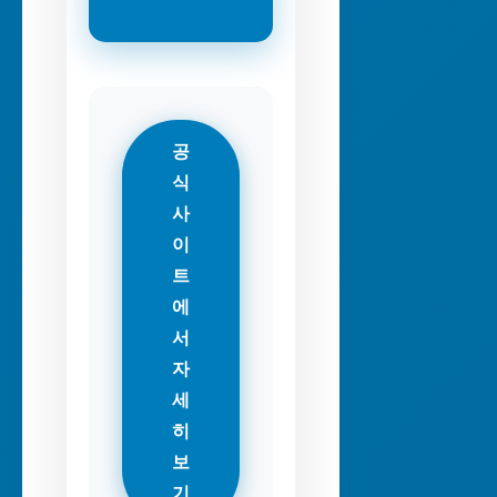
공
식
사
이
트
에
서
자
세
히
보
기