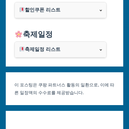
부산광역시
할인쿠폰 리스트
대구광역시
알리익스프레스
축제일정
인천광역시
쿠팡
광주광역시
축제일정 리스트
클룩
서울축제 일정
대전광역시
부산축제 일정
울산광역시
이 포스팅은 쿠팡 파트너스 활동의 일환으로, 이에 따
른 일정액의 수수료를 제공받습니다.
대구축제 일정
세종특별자치시
인천축제 일정
경기도
광주축제 일정