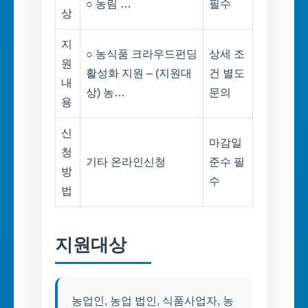
○ 농림 …
필수
상
지
○ 농식품 크라우드펀딩
상세 조
원
활성화 지원 – (지원대
건 별도
내
상) 농…
문의
용
신
마감일
청
기타 온라인신청
준수 필
방
수
법
지원대상
농업인, 농업 법인, 식품사업자, 농