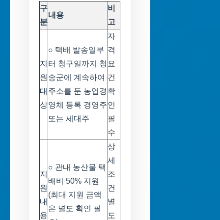
구
비
내용
분
고
자
○ 택배 발송일부
격
지
터 청구일까지 청
요
원
송군에 계속하여
건
대
주소를 둔 농업경
확
상
영체 등록 경영주
인
또는 세대주
필
수
상
세
○ 관내 농산물 택
지
조
배비 50% 지원
원
건
(최대 지원 금액
내
별
은 별도 확인 필
용
도