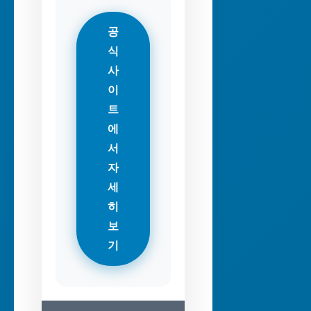
공
식
사
이
트
에
서
자
세
히
보
기