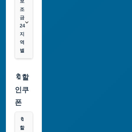
보
조
금
24
지
역
별
서
울
🔖할
특
인쿠
별
시
폰
부
산
🔖
광
할