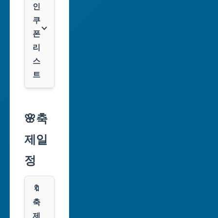
역
인
시
쿠
폰
대
리
구
스
광
트
역
시
알
리
🌸축
인
익
천
제일
스
광
프
정
역
레
시
스
🔖
광
쿠
축
주
팡
제