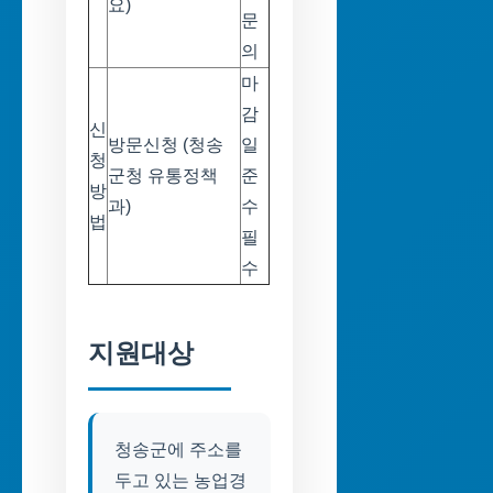
요)
문
의
마
감
신
방문신청 (청송
일
청
군청 유통정책
준
방
과)
수
법
필
수
지원대상
청송군에 주소를
두고 있는 농업경