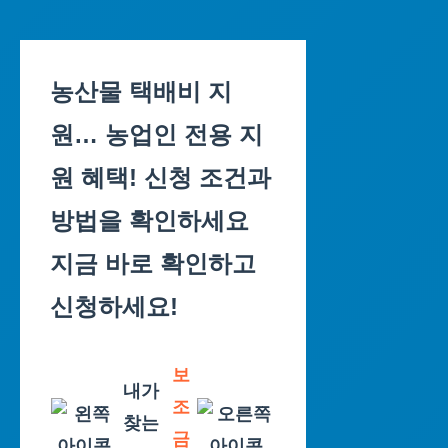
Skip
to
농산물 택배비 지
content
원… 농업인 전용 지
원 혜택! 신청 조건과
방법을 확인하세요
지금 바로 확인하고
신청하세요!
보
내가
조
찾는
금