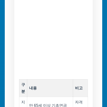
구
내용
비고
분
지
자격
만 65세 이상 기초연금