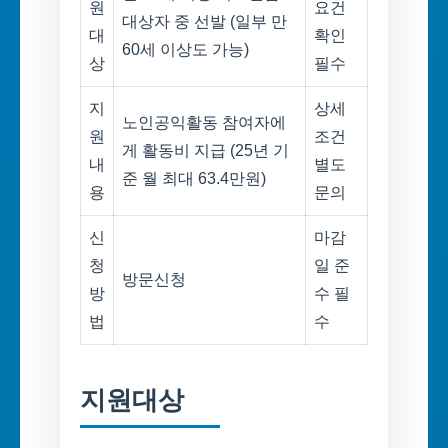
원
요건
대상자 중 선발 (일부 만
대
확인
60세 이상도 가능)
상
필수
지
상세
노인공익활동 참여자에
원
조건
게 활동비 지급 (25년 기
내
별도
준 월 최대 63.4만원)
용
문의
신
마감
청
일 준
방문신청
방
수 필
법
수
지원대상