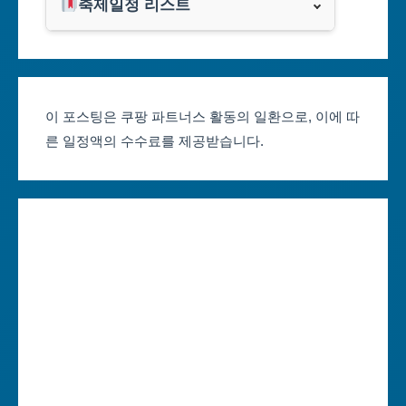
광주광역시
축제일정 리스트
클룩
서울축제 일정
대전광역시
부산축제 일정
울산광역시
이 포스팅은 쿠팡 파트너스 활동의 일환으로, 이에 따
른 일정액의 수수료를 제공받습니다.
대구축제 일정
세종특별자치시
인천축제 일정
경기도
광주축제 일정
강원도
대전축제 일정
충청북도
울산축제 일정
충청남도
세종축제 일정