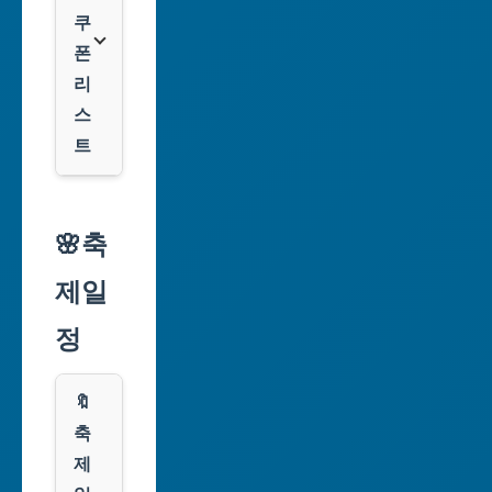
시
쿠
폰
대
리
구
스
광
트
역
시
알
리
🌸축
인
익
천
제일
스
광
프
정
역
레
시
스
🔖
광
쿠
축
주
팡
제
광