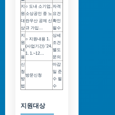
지
○ 도내 소기업,
자격
원
소상공인 중 노
요건
대
란우산 공제 신
확인
상
규 가입…
필수
지
상세
○ 지원내용 1.
원
조건
(사업기간) ’24.
내
별도
1. 1.~12…
용
문의
신
마감
청
일 준
방문신청
방
수 필
법
수
지원대상