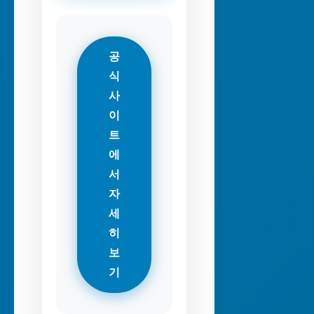
공
식
사
이
트
에
서
자
세
히
보
기