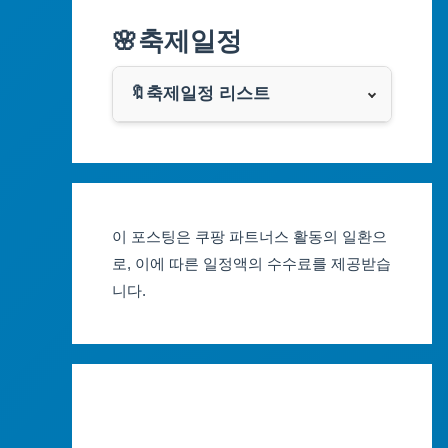
알리익스프레스
🌸축제일정
인천광역시
쿠팡
광주광역시
🔖축제일정 리스트
클룩
서울축제 일정
대전광역시
부산축제 일정
울산광역시
이 포스팅은 쿠팡 파트너스 활동의 일환으
대구축제 일정
세종특별자치시
로, 이에 따른 일정액의 수수료를 제공받습
니다.
인천축제 일정
경기도
광주축제 일정
강원도
대전축제 일정
충청북도