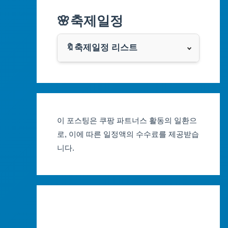
알리익스프레스
🌸축제일정
인천광역시
쿠팡
광주광역시
🔖축제일정 리스트
클룩
서울축제 일정
대전광역시
부산축제 일정
울산광역시
이 포스팅은 쿠팡 파트너스 활동의 일환으
대구축제 일정
세종특별자치시
로, 이에 따른 일정액의 수수료를 제공받습
니다.
인천축제 일정
경기도
광주축제 일정
강원도
대전축제 일정
충청북도