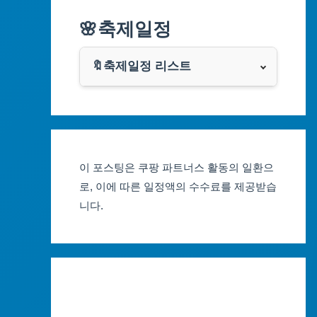
알리익스프레스
🌸축제일정
인천광역시
쿠팡
광주광역시
🔖축제일정 리스트
클룩
서울축제 일정
대전광역시
부산축제 일정
울산광역시
이 포스팅은 쿠팡 파트너스 활동의 일환으
대구축제 일정
세종특별자치시
로, 이에 따른 일정액의 수수료를 제공받습
니다.
인천축제 일정
경기도
광주축제 일정
강원도
대전축제 일정
충청북도