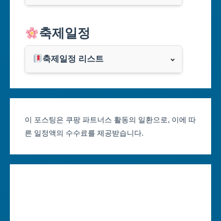
대구광역시
알리익스프레스
축제일정
인천광역시
쿠팡
광주광역시
축제일정 리스트
클룩
서울축제 일정
대전광역시
부산축제 일정
울산광역시
이 포스팅은 쿠팡 파트너스 활동의 일환으로, 이에 따
른 일정액의 수수료를 제공받습니다.
대구축제 일정
세종특별자치시
인천축제 일정
경기도
광주축제 일정
강원도