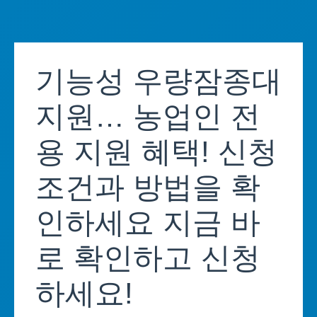
Skip
to
기능성 우량잠종대
content
지원… 농업인 전
용 지원 혜택! 신청
조건과 방법을 확
인하세요 지금 바
로 확인하고 신청
하세요!