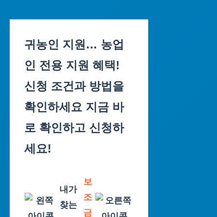
Skip
to
귀농인 지원… 농업
content
인 전용 지원 혜택!
신청 조건과 방법을
확인하세요 지금 바
로 확인하고 신청하
세요!
보
내가
조
찾는
금