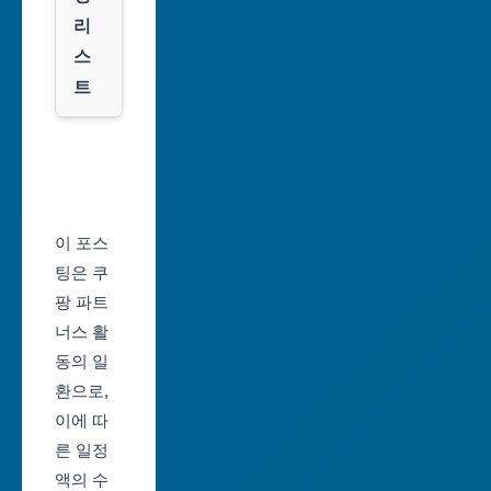
시
룩
리
스
대
트
전
광
서
역
울
시
축
울
제
이 포스
산
일
팅은 쿠
광
정
팡 파트
역
너스 활
부
시
동의 일
산
환으로,
세
축
이에 따
종
제
른 일정
특
일
액의 수