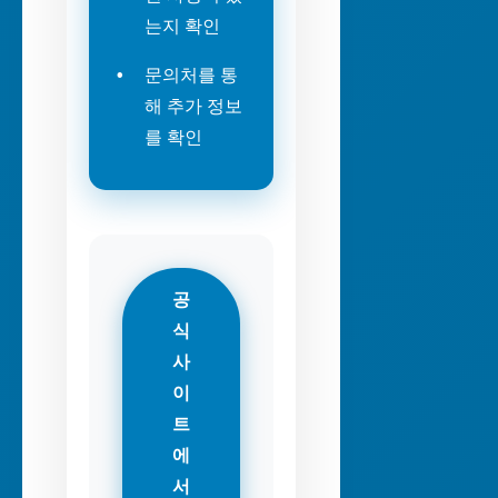
는지 확인
문의처를 통
해 추가 정보
를 확인
공
식
사
이
트
에
서