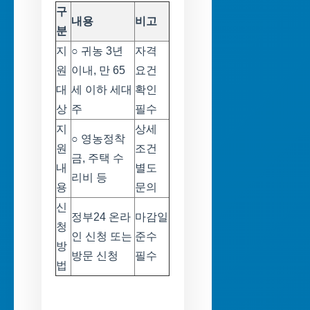
구
내용
비고
분
지
○ 귀농 3년
자격
원
이내, 만 65
요건
대
세 이하 세대
확인
상
주
필수
지
상세
○ 영농정착
원
조건
금, 주택 수
내
별도
리비 등
용
문의
신
정부24 온라
마감일
청
인 신청 또는
준수
방
방문 신청
필수
법