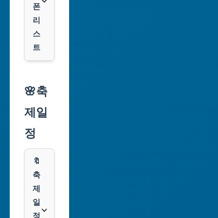
폰
대
리
구
스
광
트
역
시
알
리
🌸축
인
익
천
제일
스
광
프
정
역
레
시
스
🔖
광
쿠
축
주
팡
제
광
일
역
클
정