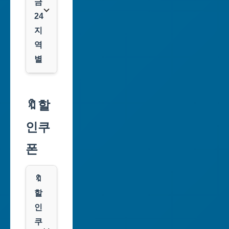
금
24
지
역
별
서
울
🔖할
특
인쿠
별
시
폰
부
산
🔖
광
할
역
인
시
쿠