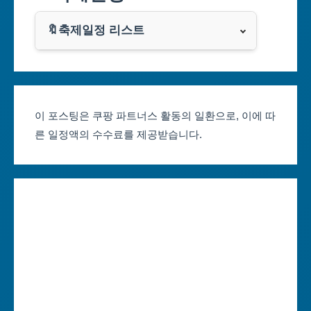
쿠팡
광주광역시
🔖축제일정 리스트
클룩
서울축제 일정
대전광역시
부산축제 일정
울산광역시
이 포스팅은 쿠팡 파트너스 활동의 일환으로, 이에 따
른 일정액의 수수료를 제공받습니다.
대구축제 일정
세종특별자치시
인천축제 일정
경기도
광주축제 일정
강원도
대전축제 일정
충청북도
울산축제 일정
충청남도