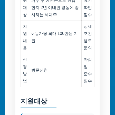
원
거주 후 예천군으로 전입
요건
대
한지 2년 이내인 영농에 종
확인
상
사하는 세대주
필수
지
상세
원
○ 농가당 최대 100만원 지
조건
내
원
별도
용
문의
신
마감
청
일
방문신청
방
준수
법
필수
지원대상