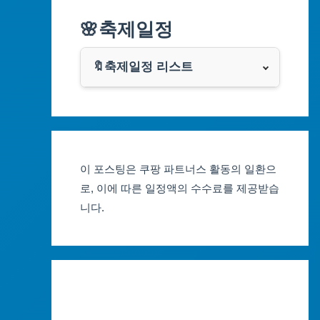
알리익스프레스
🌸축제일정
인천광역시
쿠팡
광주광역시
🔖축제일정 리스트
클룩
서울축제 일정
대전광역시
부산축제 일정
울산광역시
이 포스팅은 쿠팡 파트너스 활동의 일환으
대구축제 일정
세종특별자치시
로, 이에 따른 일정액의 수수료를 제공받습
니다.
인천축제 일정
경기도
광주축제 일정
강원도
대전축제 일정
충청북도