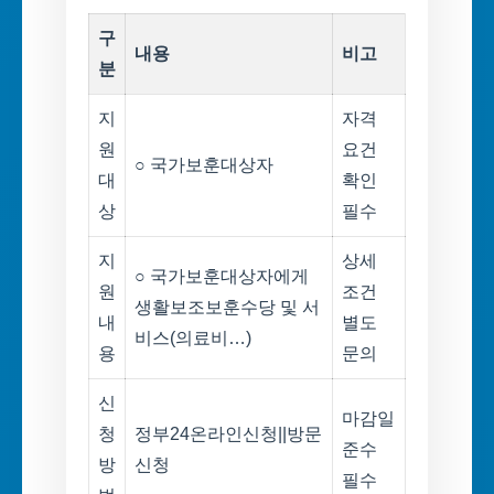
구
내용
비고
분
지
자격
원
요건
○ 국가보훈대상자
대
확인
상
필수
지
상세
○ 국가보훈대상자에게
원
조건
생활보조보훈수당 및 서
내
별도
비스(의료비…)
용
문의
신
마감일
청
정부24온라인신청||방문
준수
방
신청
필수