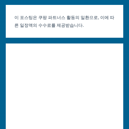
부산축제 일정
울산광역시
이 포스팅은 쿠팡 파트너스 활동의 일환으로, 이에 따
른 일정액의 수수료를 제공받습니다.
대구축제 일정
세종특별자치시
인천축제 일정
경기도
광주축제 일정
강원도
대전축제 일정
충청북도
울산축제 일정
충청남도
세종축제 일정
전라북도
경기축제 일정
전라남도