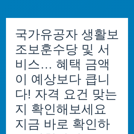
Skip
to
국가유공자 생활보
content
조보훈수당 및 서
비스… 혜택 금액
이 예상보다 큽니
다! 자격 요건 맞는
지 확인해보세요
지금 바로 확인하