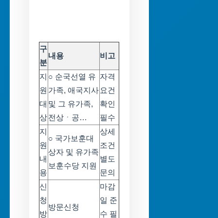
구
내용
비고
분
지
○ 순국선열 유
자격
원
가족, 애국지사
요건
대
및 그 유가족,
확인
상
전상ㆍ공…
필수
지
상세
○ 국가보훈대
원
조건
상자 및 유가족
내
별도
보훈수당 지원
용
문의
신
마감
청
일 준
방문신청
방
수 필