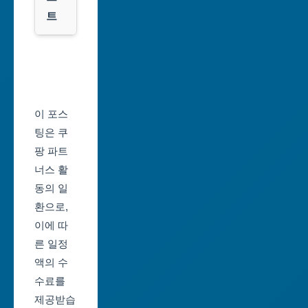
트
전
광
서
역
울
시
축
울
제
이 포스
산
일
팅은 쿠
광
정
팡 파트
역
너스 활
부
시
동의 일
산
환으로,
세
축
이에 따
종
제
른 일정
특
일
액의 수
별
정
수료를
자
제공받습
대