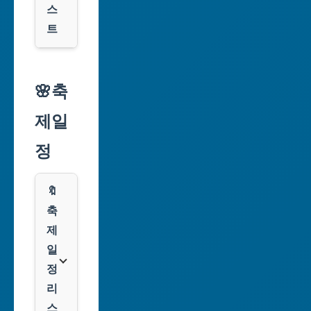
구
스
광
트
역
시
알
리
🌸축
인
익
천
제일
스
광
프
정
역
레
시
스
🔖
광
쿠
축
주
팡
제
광
일
역
클
정
시
룩
리
스
대