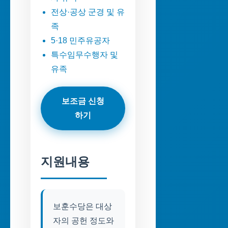
전상·공상 군경 및 유
족
5·18 민주유공자
특수임무수행자 및
유족
보조금 신청
하기
지원내용
보훈수당은 대상
자의 공헌 정도와