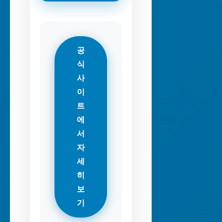
공
식
사
이
트
에
서
자
세
히
보
기