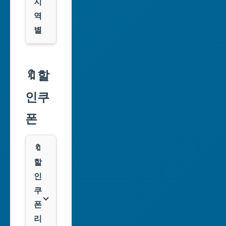
지
역
별
서
울
🔖할
특
인쿠
별
시
폰
부
산
🔖
광
할
역
인
시
쿠
폰
대
리