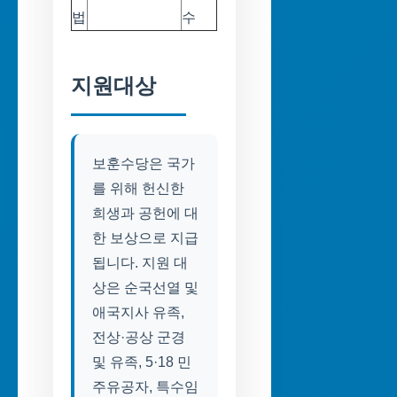
법
수
지원대상
보훈수당은 국가
를 위해 헌신한
희생과 공헌에 대
한 보상으로 지급
됩니다. 지원 대
상은 순국선열 및
애국지사 유족,
전상·공상 군경
및 유족, 5·18 민
주유공자, 특수임