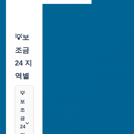
💡보
조금
24 지
역별
💡
보
조
금
24