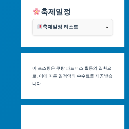
알리익스프레스
축제일정
인천광역시
쿠팡
광주광역시
축제일정 리스트
클룩
서울축제 일정
대전광역시
부산축제 일정
울산광역시
이 포스팅은 쿠팡 파트너스 활동의 일환으
대구축제 일정
세종특별자치시
로, 이에 따른 일정액의 수수료를 제공받습
니다.
인천축제 일정
경기도
광주축제 일정
강원도
대전축제 일정
충청북도