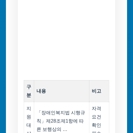
구
내용
비고
분
지
자격
「장애인복지법 시행규
원
요건
칙」제28조제1항에 따
대
확인
른 보행상의 …