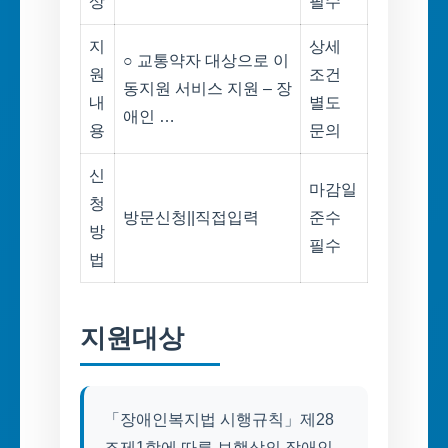
상
필수
지
상세
○ 교통약자 대상으로 이
원
조건
동지원 서비스 지원 – 장
내
별도
애인 …
용
문의
신
마감일
청
방문신청||직접입력
준수
방
필수
법
지원대상
「장애인복지법 시행규칙」제28
조제1항에 따른 보행상의 장애인