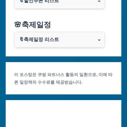
🔖할인쿠폰 리스트
대구광역시
알리익스프레스
🌸축제일정
인천광역시
쿠팡
광주광역시
🔖축제일정 리스트
클룩
서울축제 일정
대전광역시
부산축제 일정
울산광역시
이 포스팅은 쿠팡 파트너스 활동의 일환으로, 이에 따
른 일정액의 수수료를 제공받습니다.
대구축제 일정
세종특별자치시
인천축제 일정
경기도
광주축제 일정
강원도