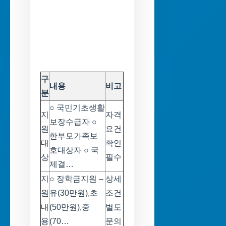
구
내용
비고
분
○ 국민기초생활
지
자격
보장수급자 ○
원
요건
한부모가족보
대
확인
호대상자 ○ 국
상
필수
제결…
지
○ 장학금지원 –
상세
원
유(30만원),초
조건
내
(50만원),중
별도
용
(70…
문의