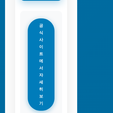
공
식
사
이
트
에
서
자
세
히
보
기