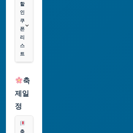
광
할
역
인
시
쿠
폰
대
리
구
스
광
트
역
시
알
리
축
인
익
천
제일
스
광
프
정
역
레
시
스
광
쿠
축