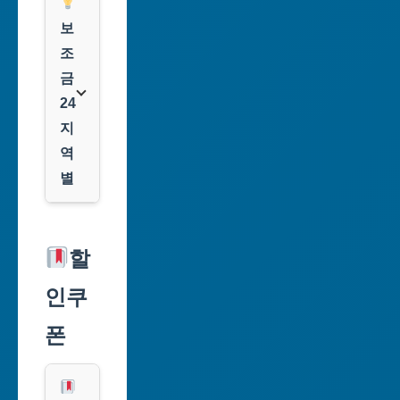
보
조
금
24
지
역
별
서
울
할
특
인쿠
별
시
폰
부
산