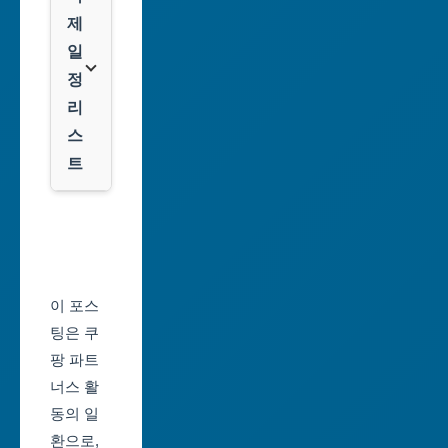
주
팡
제
광
일
역
클
정
시
룩
리
스
대
트
전
광
서
역
울
시
축
울
제
이 포스
산
일
팅은 쿠
광
정
팡 파트
역
너스 활
부
시
동의 일
산
환으로,