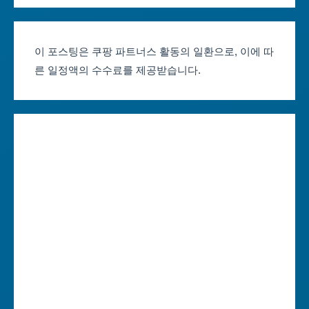
서울축제 일정
대전광역시
부산축제 일정
울산광역시
이 포스팅은 쿠팡 파트너스 활동의 일환으로, 이에 따
른 일정액의 수수료를 제공받습니다.
대구축제 일정
세종특별자치시
인천축제 일정
경기도
광주축제 일정
강원도
대전축제 일정
충청북도
울산축제 일정
충청남도
세종축제 일정
전라북도
경기축제 일정