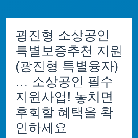
Skip
to
광진형 소상공인
content
특별보증추천 지원
(광진형 특별융자)
… 소상공인 필수
지원사업! 놓치면
후회할 혜택을 확
인하세요