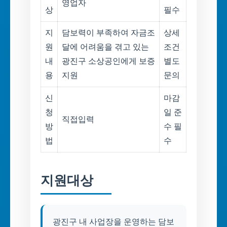
영업자
상
필수
지
담보력이 부족하여 자금조
상세
원
달에 어려움을 겪고 있는
조건
내
광진구 소상공인에게 보증
별도
용
지원
문의
신
마감
청
일 준
직접입력
방
수 필
법
수
지원대상
광진구 내 사업장을 운영하는 담보