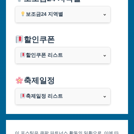
보조금24 지역별
서울특별시
할인쿠폰
부산광역시
할인쿠폰 리스트
대구광역시
알리익스프레스
축제일정
인천광역시
쿠팡
광주광역시
축제일정 리스트
클룩
서울축제 일정
대전광역시
부산축제 일정
울산광역시
이 포스팅은 쿠팡 파트너스 활동의 일환으로, 이에 따