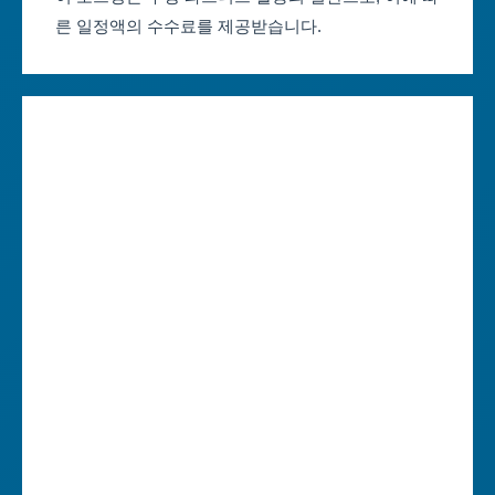
른 일정액의 수수료를 제공받습니다.
대구축제 일정
세종특별자치시
인천축제 일정
경기도
광주축제 일정
강원도
대전축제 일정
충청북도
울산축제 일정
충청남도
세종축제 일정
전라북도
경기축제 일정
전라남도
강원축제 일정
경상북도