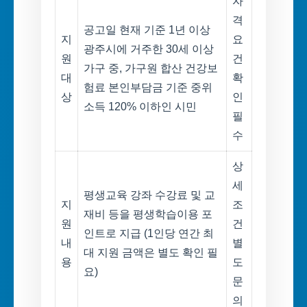
자
격
공고일 현재 기준 1년 이상
지
요
광주시에 거주한 30세 이상
원
건
가구 중, 가구원 합산 건강보
대
확
험료 본인부담금 기준 중위
상
인
소득 120% 이하인 시민
필
수
상
세
평생교육 강좌 수강료 및 교
지
조
재비 등을 평생학습이용 포
원
건
인트로 지급 (1인당 연간 최
내
별
대 지원 금액은 별도 확인 필
용
도
요)
문
의