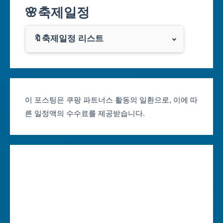
🌸축제일정
인천광역시
쿠팡
광주광역시
🔖축제일정 리스트
클룩
서울축제 일정
대전광역시
부산축제 일정
울산광역시
이 포스팅은 쿠팡 파트너스 활동의 일환으로, 이에 따
른 일정액의 수수료를 제공받습니다.
대구축제 일정
세종특별자치시
인천축제 일정
경기도
광주축제 일정
강원도
대전축제 일정
충청북도