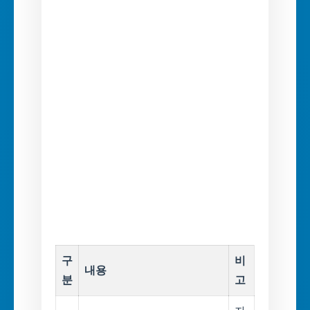
구
비
내용
분
고