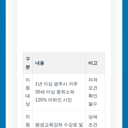
구
내용
비고
분
지
자격
1년 이상 광주시 거주
원
요건
30세 이상 중위소득
대
확인
120% 이하인 시민
상
필수
지
상세
원
평생교육강좌 수강료 및
조건