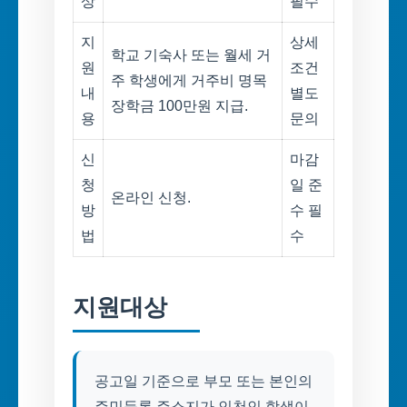
상
필수
지
상세
학교 기숙사 또는 월세 거
원
조건
주 학생에게 거주비 명목
내
별도
장학금 100만원 지급.
용
문의
신
마감
청
일 준
온라인 신청.
방
수 필
법
수
지원대상
공고일 기준으로 부모 또는 본인의
주민등록 주소지가 인천인 학생이