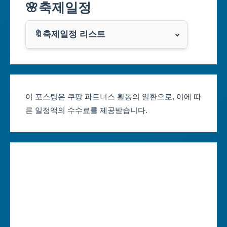
🌸축제일정
인천광역시
쿠팡
광주광역시
🔖축제일정 리스트
클룩
서울축제 일정
대전광역시
부산축제 일정
울산광역시
이 포스팅은 쿠팡 파트너스 활동의 일환으로, 이에 따
른 일정액의 수수료를 제공받습니다.
대구축제 일정
세종특별자치시
인천축제 일정
경기도
광주축제 일정
강원도
대전축제 일정
충청북도