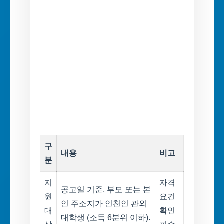
구
내용
비고
분
지
자격
공고일 기준, 부모 또는 본
원
요건
인 주소지가 인천인 관외
대
확인
대학생 (소득 6분위 이하).