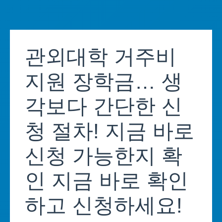
Skip
to
관외대학 거주비
content
지원 장학금… 생
각보다 간단한 신
청 절차! 지금 바로
신청 가능한지 확
인 지금 바로 확인
하고 신청하세요!