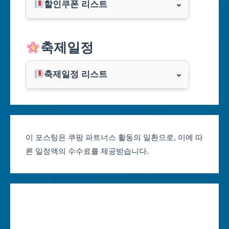
할인쿠폰 리스트
대구광역시
알리익스프레스
축제일정
인천광역시
쿠팡
광주광역시
축제일정 리스트
클룩
서울축제 일정
대전광역시
부산축제 일정
울산광역시
이 포스팅은 쿠팡 파트너스 활동의 일환으로, 이에 따
른 일정액의 수수료를 제공받습니다.
대구축제 일정
세종특별자치시
인천축제 일정
경기도
광주축제 일정
강원도