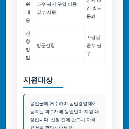
상세 조
원
과수 봉지 구입 비용
건 별도
내
일부 지원
문의
용
신
마감일
청
방문신청
준수 필
방
수
법
지원대상
옹진군에 거주하며 농업경영체에
등록된 과수재배 농업인이 지원 대
상입니다. 신청 전에 반드시 자격
요건을 확인해주세요.