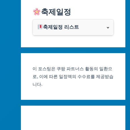
알리익스프레스
축제일정
인천광역시
쿠팡
광주광역시
축제일정 리스트
클룩
서울축제 일정
대전광역시
부산축제 일정
울산광역시
이 포스팅은 쿠팡 파트너스 활동의 일환으
대구축제 일정
세종특별자치시
로, 이에 따른 일정액의 수수료를 제공받습
니다.
인천축제 일정
경기도
광주축제 일정
강원도
대전축제 일정
충청북도