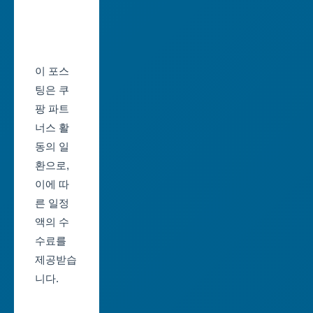
서
역
울
시
축
울
제
이 포스
산
일
팅은 쿠
광
정
팡 파트
역
너스 활
부
시
동의 일
산
환으로,
세
축
이에 따
종
제
른 일정
특
일
액의 수
별
정
수료를
자
제공받습
대
치
니다.
구
시
축