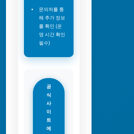
문의처를 통
해 추가 정보
를 확인 (운
영 시간 확인
필수)
공
식
사
이
트
에