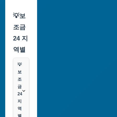
💡보
조금
24 지
역별
💡
보
조
금
24
지
역
별