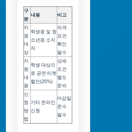
구
내용
비고
분
지
자격
학생증 및 청
원
요건
소년증 소지
대
확인
자
상
필수
지
상세
학생 대상으
원
조건
로 공연 티켓
내
별도
할인(20%)
용
문의
신
마감일
청
기타 온라인
준수
방
신청
필수
법