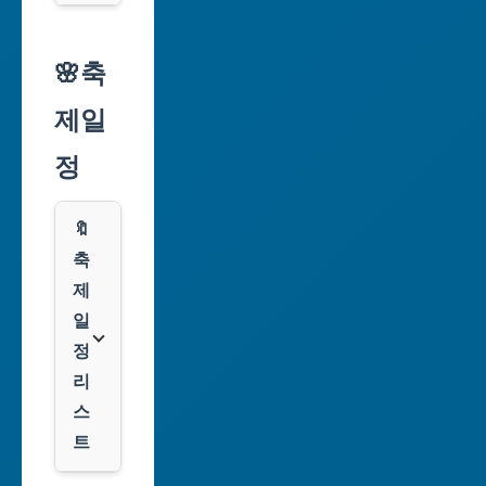
시
알
리
🌸축
인
익
천
제일
스
광
프
정
역
레
시
스
🔖
광
쿠
축
주
팡
제
광
일
역
클
정
시
룩
리
스
대
트
전
광