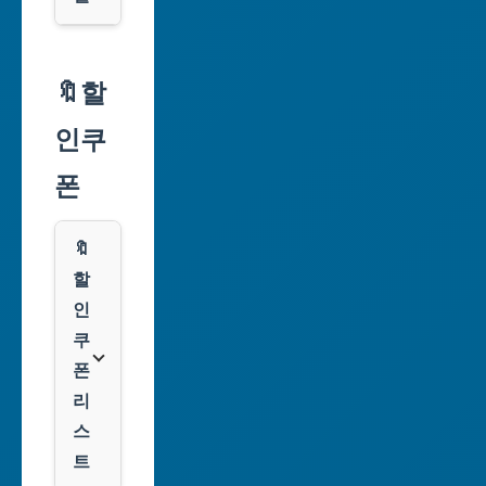
서
울
🔖할
특
인쿠
별
시
폰
부
산
🔖
광
할
역
인
시
쿠
폰
대
리
구
스
광
트
역