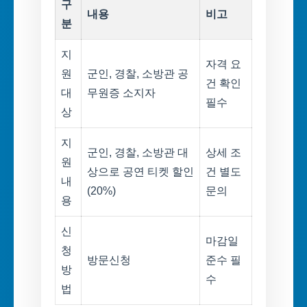
구
내용
비고
분
지
자격 요
원
군인, 경찰, 소방관 공
건 확인
대
무원증 소지자
필수
상
지
군인, 경찰, 소방관 대
상세 조
원
상으로 공연 티켓 할인
건 별도
내
(20%)
문의
용
신
마감일
청
방문신청
준수 필
방
수
법