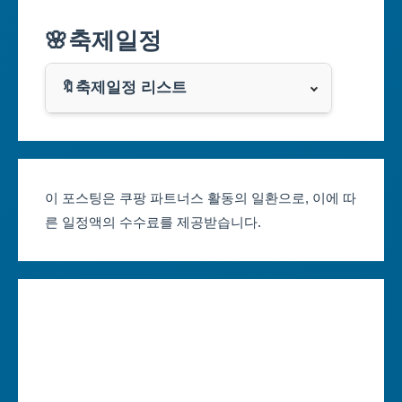
알리익스프레스
🌸축제일정
인천광역시
쿠팡
광주광역시
🔖축제일정 리스트
클룩
서울축제 일정
대전광역시
부산축제 일정
울산광역시
이 포스팅은 쿠팡 파트너스 활동의 일환으로, 이에 따
른 일정액의 수수료를 제공받습니다.
대구축제 일정
세종특별자치시
인천축제 일정
경기도
광주축제 일정
강원도
대전축제 일정
충청북도