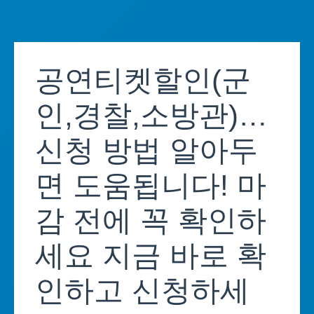
Skip
to
공연티켓할인(군
content
인,경찰,소방관)…
신청 방법 알아두
면 도움됩니다! 마
감 전에 꼭 확인하
세요 지금 바로 확
인하고 신청하세