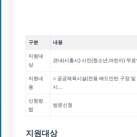
구분
내용
지원대
관내(시흥시) 시민(청소년,어린이) 무
상
지원내
○ 공공체육시설(전용 배드민턴 구장 및
용
시…
신청방
방문신청
법
지원대상