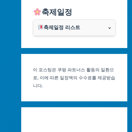
알리익스프레스
축제일정
인천광역시
쿠팡
광주광역시
축제일정 리스트
클룩
서울축제 일정
대전광역시
부산축제 일정
울산광역시
이 포스팅은 쿠팡 파트너스 활동의 일환으
대구축제 일정
세종특별자치시
로, 이에 따른 일정액의 수수료를 제공받습
니다.
인천축제 일정
경기도
광주축제 일정
강원도
대전축제 일정
충청북도