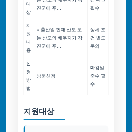
대
진군에 주…
필수
상
지
○ 출산일 현재 산모 또
상세 조
원
는 산모의 배우자가 강
건 별도
내
진군에 주…
문의
용
신
마감일
청
방문신청
준수 필
방
수
법
지원대상