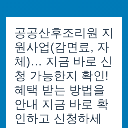
Skip
to
공공산후조리원 지
content
원사업(감면료, 자
체)… 지금 바로 신
청 가능한지 확인!
혜택 받는 방법을
안내 지금 바로 확
인하고 신청하세