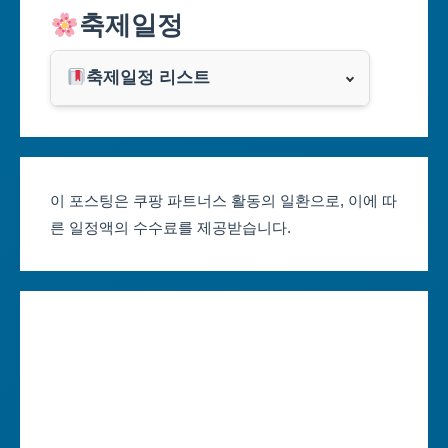
축제일정
인천광역시
쿠팡
광주광역시
축제일정 리스트
클룩
서울축제 일정
대전광역시
부산축제 일정
울산광역시
이 포스팅은 쿠팡 파트너스 활동의 일환으로, 이에 따
른 일정액의 수수료를 제공받습니다.
대구축제 일정
세종특별자치시
인천축제 일정
경기도
광주축제 일정
강원도
대전축제 일정
충청북도